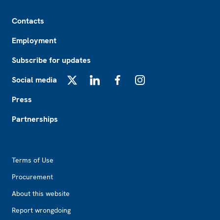
Footer
Contacts
Employment
Subscribe for updates
Social media
X
LinkedIn
Facebook
Instagram
Press
Partnerships
Footer2
Terms of Use
Procurement
About this website
Report wrongdoing