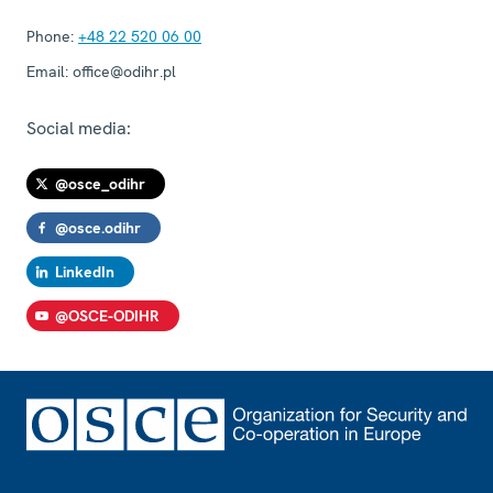
Phone:
+48 22 520 06 00
Email:
office@odihr.pl
Social media:
@osce_odihr
@osce.odihr
LinkedIn
@OSCE-ODIHR