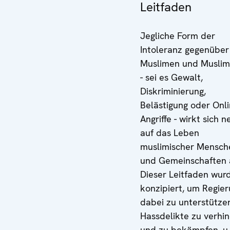
Leitfaden
Jegliche Form der
Intoleranz gegenüber
Muslimen und Muslim
- sei es Gewalt,
Diskriminierung,
Belästigung oder Onli
Angriffe - wirkt sich n
auf das Leben
muslimischer Mensch
und Gemeinschaften 
Dieser Leitfaden wur
konzipiert, um Regie
dabei zu unterstütze
Hassdelikte zu verhi
und zu bekämpfen, u.