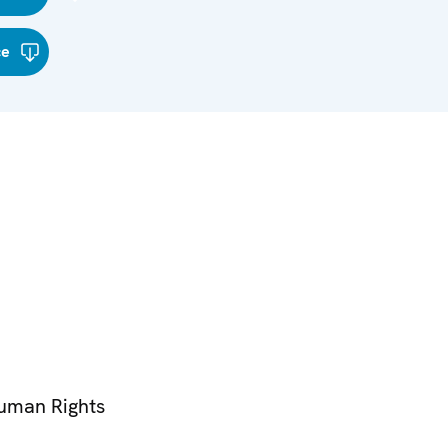
çe
Human Rights