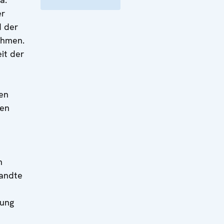
er
d der
ahmen.
eit der
en
sen
n
andte
sung