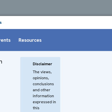
s
vents
Resources
n
Disclaimer
The views,
opinions,
conclusions
and other
information
expressed in
this