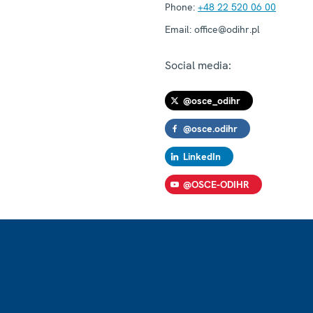
Phone:
+48 22 520 06 00
Email:
office@odihr.pl
Social media:
@osce_odihr
@osce.odihr
LinkedIn
@OSCE-ODIHR