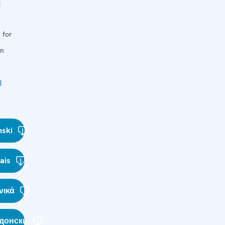
d
 for
in
d
nski
ais
νικά
донски