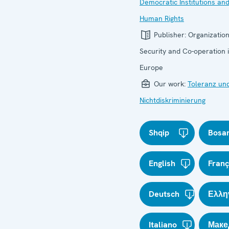
Democratic Institutions an
Human Rights
Publisher:
Organization
Security and Co-operation 
Europe
Our work:
Toleranz un
Nichtdiskriminierung
Shqip
Bosa
English
Franç
Deutsch
Ελλη
Italiano
Маке