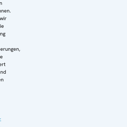
n
nnen.
wir
ie
ang
derungen,
he
ert
und
en
r