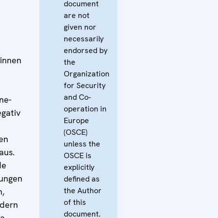
document
are not
given nor
necessarily
endorsed by
innen
the
Organization
for Security
and Co-
ne-
operation in
egativ
Europe
(OSCE)
en
unless the
aus.
OSCE is
de
explicitly
rungen
defined as
the Author
n,
of this
ndern
document.
a.