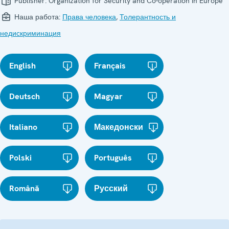
Publisher:
Organization for Security and Co-operation in Europe
Наша работа:
Права человека
,
Толерантность и
недискриминация
English
Français
Deutsch
Magyar
Italiano
Македонски
Polski
Português
Română
Русский