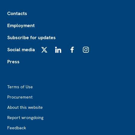
Footer
Contacts
Employment
Subscribe for updates
Social media
X
LinkedIn
Facebook
Instagram
Press
Footer2
Terms of Use
Procurement
About this website
Report wrongdoing
Feedback