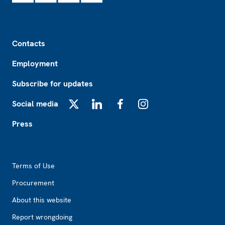
Footer
Contacts
Employment
Subscribe for updates
Social media
X
LinkedIn
Facebook
Instagram
Press
Footer2
Terms of Use
Procurement
About this website
Report wrongdoing