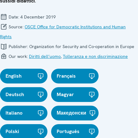
sussidi didattici
.
Date:
4 December 2019
Source:
OSCE Office for Democratic Institutions and Human
Rights
Publisher:
Organization for Security and Co-operation in Europe
Our work:
Diritti dell’uomo
,
Tolleranza e non discriminazione
English
Français
Deutsch
Magyar
Italiano
Македонски
Polski
Português