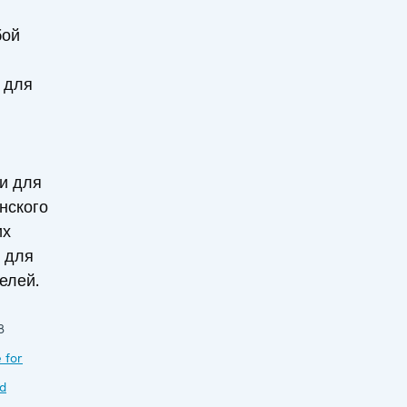
бой
 для
и для
нского
их
 для
елей.
8
 for
nd