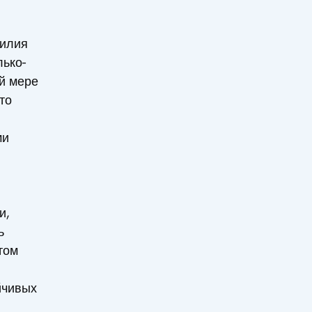
силия
лько-
й мере
то
ми
и,
ь
том
йчивых