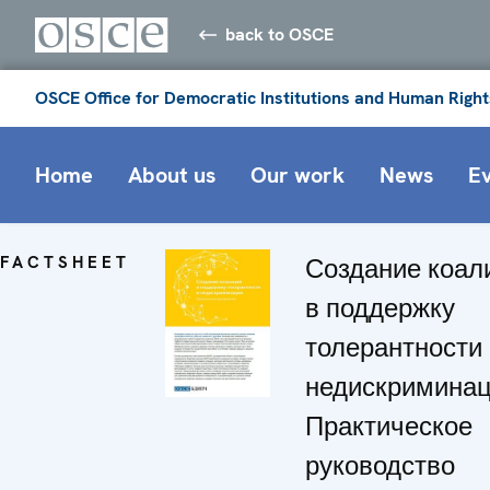
back to OSCE
OSCE Office for Democratic Institutions and Human Right
Home
About us
Our work
News
E
FACTSHEET
Создание коал
в поддержку
толерантности 
недискриминац
Практическое
руководство