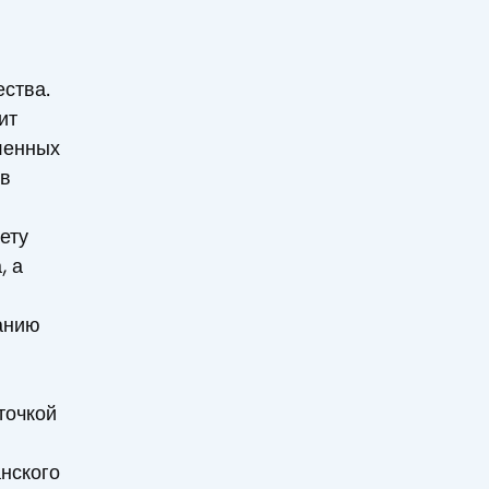
ства.
ит
ленных
ов
ету
, а
анию
точкой
нского