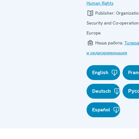
Human Rights
Publisher:
Organizatio
Security and Co-operation
Europe
Наша работа:
Толера
и недискриминация
English
Fran
Deutsch
Рус
Español