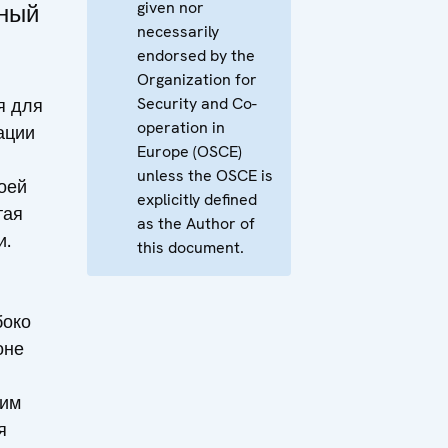
given nor
ный
necessarily
endorsed by the
Organization for
Security and Co-
я для
operation in
ации
Europe (OSCE)
unless the OSCE is
оей
explicitly defined
тая
as the Author of
и.
this document.
боко
оне
тим
я