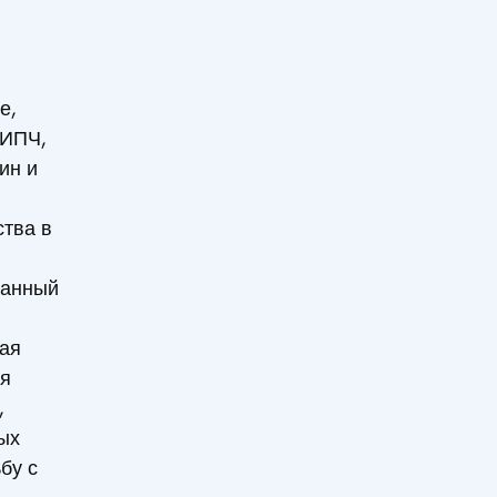
е,
ДИПЧ,
ин и
ства в
ванный
кая
ия
,
ых
бу с