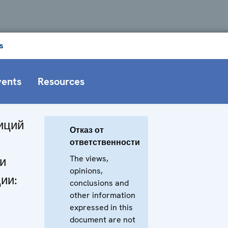
s
vents
Resources
иций
Отказ от
ответственности
The views,
и
opinions,
ии:
conclusions and
other information
expressed in this
document are not