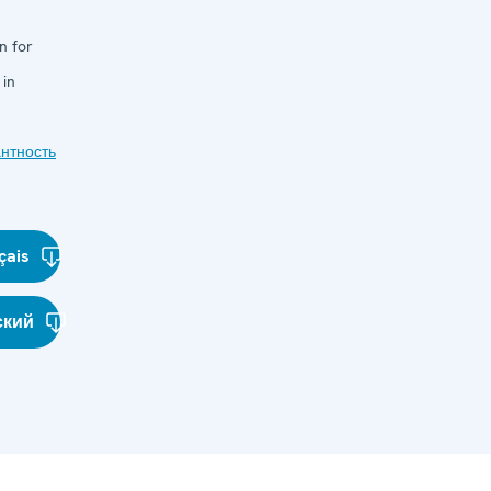
n for
 in
нтность
çais
ский