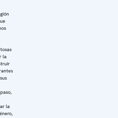
egión
que
hos
itosas
 la
truir
rantes
 sus
 paso,
ar la
énero,