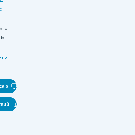
nd
n for
 in
y no
çais
ский