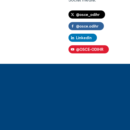
@osce_odihr
@osce.odihr
LinkedIn
@OSCE-ODIHR