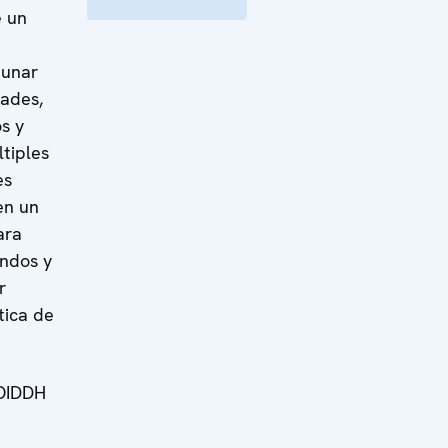
e un
aunar
dades,
s y
tiples
es
en un
ara
undos y
r
tica de
 OIDDH