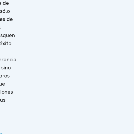
e de
sólo
nes de
s
usquen
éxito
erancia
 sino
bros
que
ciones
sus
or