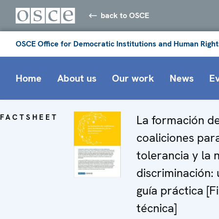
back to OSCE
OSCE Office for Democratic Institutions and Human Right
Home
About us
Our work
News
E
FACTSHEET
La formación d
coaliciones para
tolerancia y la 
discriminación:
guía práctica [F
técnica]