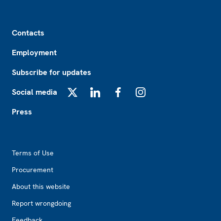
Footer
Contacts
Employment
Subscribe for updates
Social media
X
LinkedIn
Facebook
Instagram
Press
Footer2
Terms of Use
Procurement
About this website
Report wrongdoing
Feedback