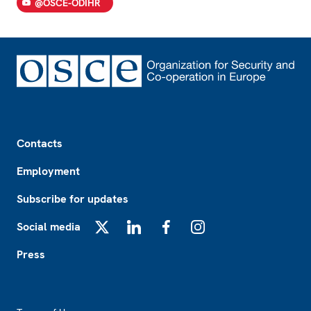
@OSCE-ODIHR
Footer
Contacts
Employment
Subscribe for updates
Social media
X
LinkedIn
Facebook
Instagram
Press
Footer2