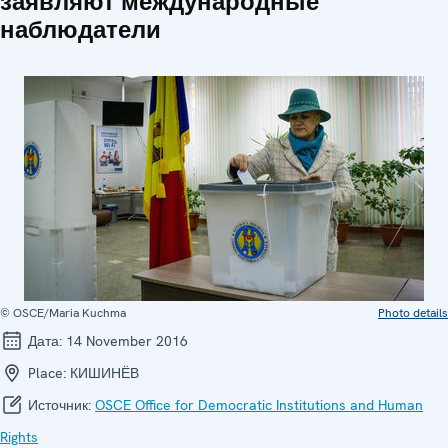
заявляют международные
наблюдатели
© OSCE/Maria Kuchma
Photo details
Дата:
14 November 2016
Place:
КИШИНЁВ
Источник:
OSCE Office for Democratic Institutions and Human
Rights