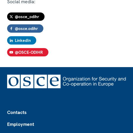
Social media:
@osce_odihr
@osce.odihr
LinkedIn
@OSCE-ODIHR
Footer
Contacts
Employment