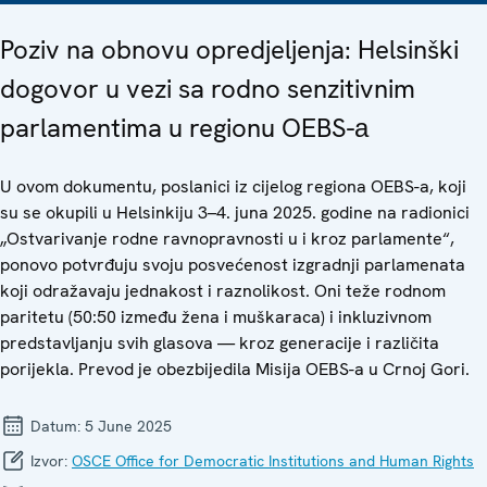
Poziv na obnovu opredjeljenja: Helsinški
dogovor u vezi sa rodno senzitivnim
parlamentima u regionu OEBS-а
U ovom dokumentu, poslanici iz cijelog regiona OEBS-a, koji
su se okupili u Helsinkiju 3–4. juna 2025. godine na radionici
„Ostvarivanje rodne ravnopravnosti u i kroz parlamente“,
ponovo potvrđuju svoju posvećenost izgradnji parlamenata
koji odražavaju jednakost i raznolikost. Oni teže rodnom
paritetu (50:50 između žena i muškaraca) i inkluzivnom
predstavljanju svih glasova — kroz generacije i različita
porijekla. Prevod je obezbijedila Misija OEBS-a u Crnoj Gori.
Datum:
5 June 2025
Izvor:
OSCE Office for Democratic Institutions and Human Rights