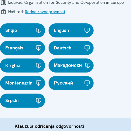
Izdavač:
Organization for Security and Co-operation in Europe
Naš rad:
Rodna ravnopravnost
Shqip
English
Français
Deutsch
Kirghiz
Македонски
Montenegrin
Русский
Srpski
Klauzula odricanja odgovornosti