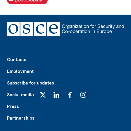
@OSCE-ODIHR
Footer
Contacts
Employment
Subscribe for updates
Social media
X
LinkedIn
Facebook
Instagram
Press
Partnerships