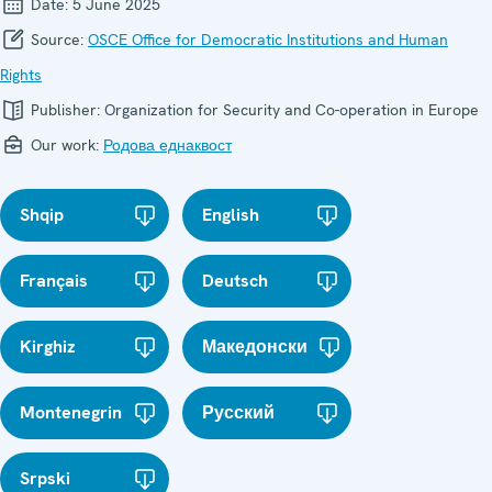
Date:
5 June 2025
Source:
OSCE Office for Democratic Institutions and Human
Rights
Publisher:
Organization for Security and Co-operation in Europe
Our work:
Родова еднаквост
Shqip
English
Français
Deutsch
Kirghiz
Македонски
Montenegrin
Русский
Srpski