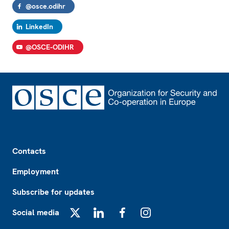
@osce.odihr
LinkedIn
@OSCE-ODIHR
Footer
Contacts
Employment
Subscribe for updates
Social media
X
LinkedIn
Facebook
Instagram