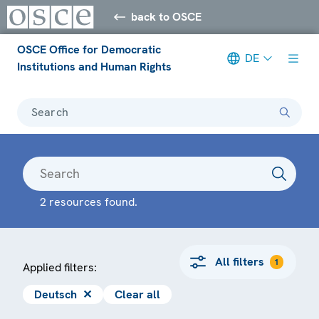
back to OSCE
OSCE Office for Democratic
DE
Institutions and Human Rights
Search
2 resources found.
All filters
1
Applied filters:
Deutsch
✕
Clear all