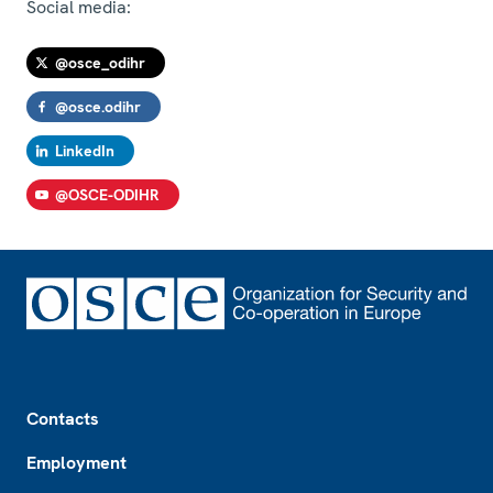
Social media:
@osce_odihr
@osce.odihr
LinkedIn
@OSCE-ODIHR
Footer
Contacts
Employment