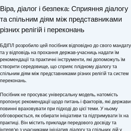
Віра, діалог і безпека: Сприяння діалогу
та спільним діям між представниками
різних релігій і переконань
БДІПЛ розробило цей посібник відповідно до свого мандату
та у відповідь на прохання держав-учасниць надати їм
рекомендації та практичні інструменти, які допоможуть їм
створити середовище, що сприяє плідному діалогу та
спільним діям між представниками різних релігій та систем
переконань.
Посібник не просуває універсальну модель, натомість
пропонує рекомендації щодо питань і факторів, які держави
повинні враховувати при підході до цієї теми. У ньому
обговорюється, як обирати ініціативи та підтримувати їх на
практиці. Він містить приклади передового досвіду та
інтерв’ю з учасниками ініціатив діалогу та спільних дій у