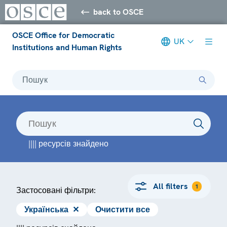
back to OSCE
OSCE Office for Democratic
UK
Institutions and Human Rights
Пошук
|||| ресурсів знайдено
All filters
1
Застосовані фільтри:
Українська
✕
Очистити все