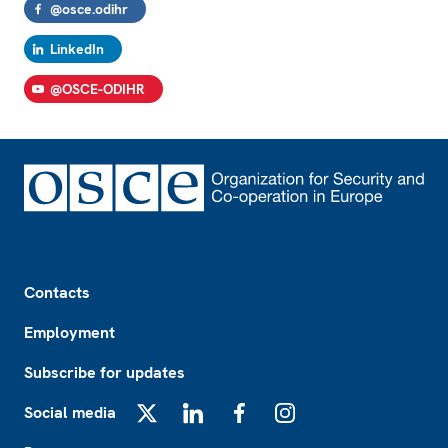
@osce.odihr
LinkedIn
@OSCE-ODIHR
Footer
Contacts
Employment
Subscribe for updates
Social media
X
LinkedIn
Facebook
Instagram