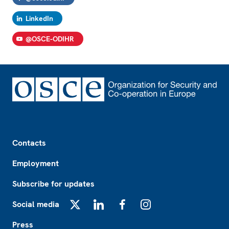
LinkedIn
@OSCE-ODIHR
Footer
Contacts
Employment
Subscribe for updates
Social media
X
LinkedIn
Facebook
Instagram
Press