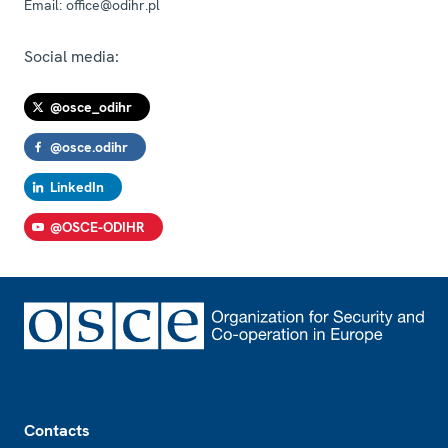
Email:
office@odihr.pl
Social media:
@osce_odihr
@osce.odihr
LinkedIn
@OSCE-ODIHR
Footer
Contacts