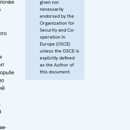
 почве
given nor
necessarily
е
endorsed by the
Organization for
Security and Co-
ого
operation in
Europe (OSCE)
unless the OSCE is
м
explicitly defined
ит
as the Author of
this document.
борьбе
по
ий
С
Ч
ам-