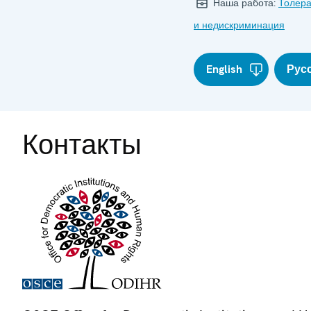
Наша работа:
Толера
и недискриминация
English
Рус
Контакты