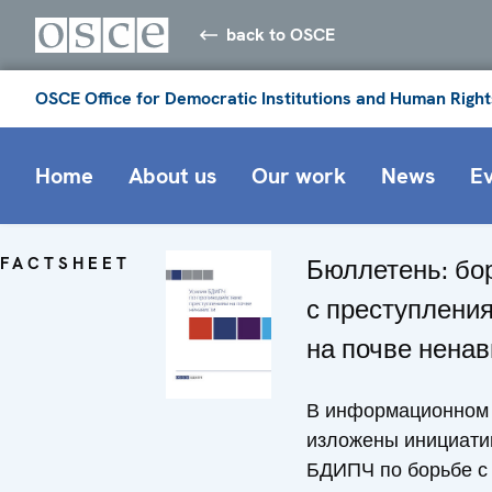
back to OSCE
OSCE Office for Democratic Institutions and Human Right
Home
About us
Our work
News
E
FACTSHEET
Бюллетень: бо
с преступлени
на почве ненав
В информационном
изложены инициат
БДИПЧ по борьбе с