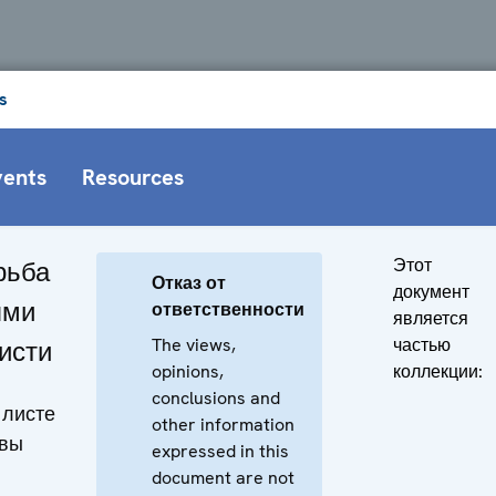
s
vents
Resources
Этот
рьба
Отказ от
документ
ями
ответственности
является
The views,
частью
исти
opinions,
коллекции:
conclusions and
 листе
other information
ивы
expressed in this
document are not