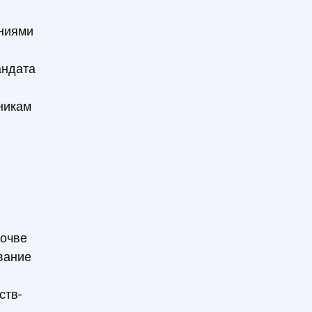
ениями
.
андата
никам
почве
вание
ств-