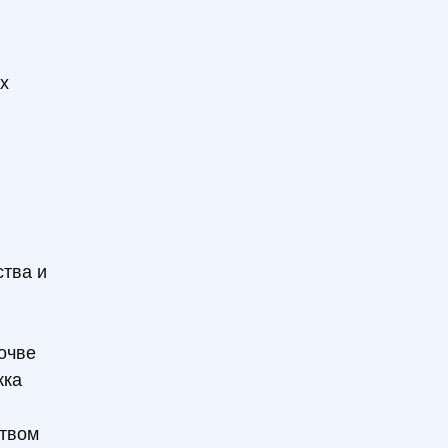
х
ства и
очве
жка
твом