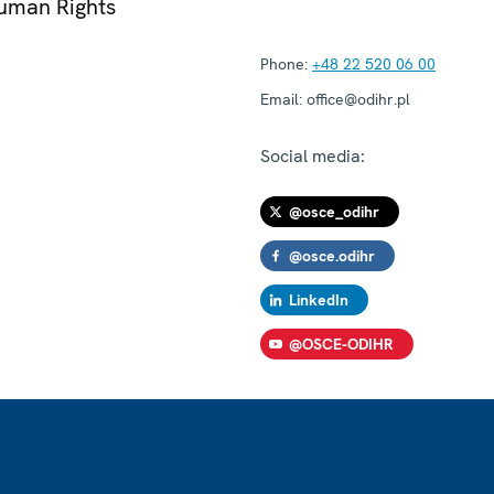
Human Rights
Phone:
+48 22 520 06 00
Email:
office@odihr.pl
Social media:
@osce_odihr
@osce.odihr
LinkedIn
@OSCE-ODIHR