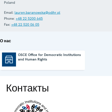
Poland
Email:
lauren.baranowska@odihr.pl
Phone:
+48 22 5200 645
Fax:
+48 22 520 06 05
О нас
OSCE Office for Democratic Institutions
and Human Rights
OSCE Office for Democratic Institutions and Human Rights
Контакты