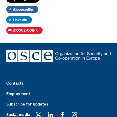
@osce.odihr
LinkedIn
@OSCE-ODIHR
Footer
Contacts
Employment
Subscribe for updates
Social media
X
LinkedIn
Facebook
Instagram