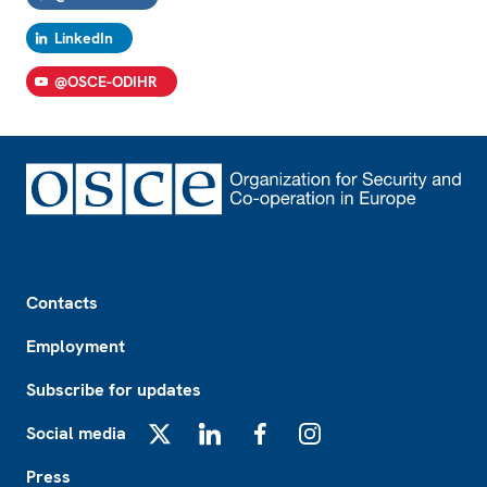
LinkedIn
@OSCE-ODIHR
Footer
Contacts
Employment
Subscribe for updates
Social media
X
LinkedIn
Facebook
Instagram
Press