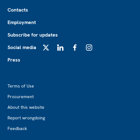
Footer
Contacts
Employment
Subscribe for updates
Social media
X
LinkedIn
Facebook
Instagram
Press
Footer2
Terms of Use
Procurement
About this website
Report wrongdoing
Feedback