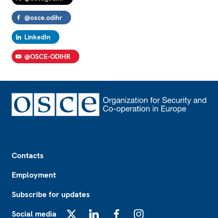
@osce.odihr
LinkedIn
@OSCE-ODIHR
Footer
Contacts
Employment
Subscribe for updates
Social media
X
LinkedIn
Facebook
Instagram