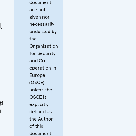
document
are not
given nor
necessarily
l
endorsed by
the
Organization
for Security
and Co-
operation in
Europe
(OSCE)
unless the
OSCE is
ți
explicitly
i
defined as
the Author
of this
document.