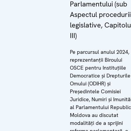
Parlamentului (sub
Aspectul procedurii
legislative, Capitolu
III)
Pe parcursul anului 2024,
reprezentanții Biroului
OSCE pentru Instituțiile
Democratice și Drepturile
Omului (ODIHR) și
Președintele Comisiei
Juridice, Numiri și Imunită
al Parlamentului Republici
Moldova au discutat
modalități de a sprijini
reforma parlamentară, o