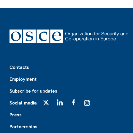
Footer
Contacts
Employment
Subscribe for updates
Social media
X
LinkedIn
Facebook
Instagram
Press
Partnerships