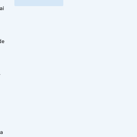
ai
de
-
ea