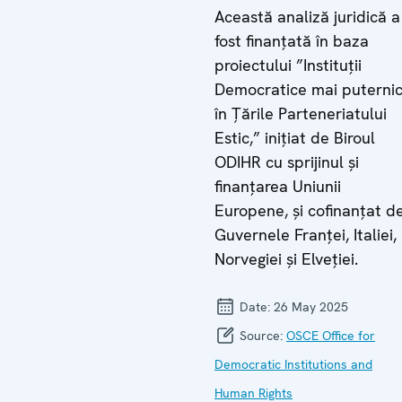
Această analiză juridică a
fost finanțată în baza
proiectului ”Instituții
Democratice mai puterni
în Țările Parteneriatului
Estic,” inițiat de Biroul
ODIHR cu sprijinul și
finanțarea Uniunii
Europene, și cofinanțat d
Guvernele Franței, Italiei,
Norvegiei și Elveției.
Date:
26 May 2025
Source:
OSCE Office for
Democratic Institutions and
Human Rights