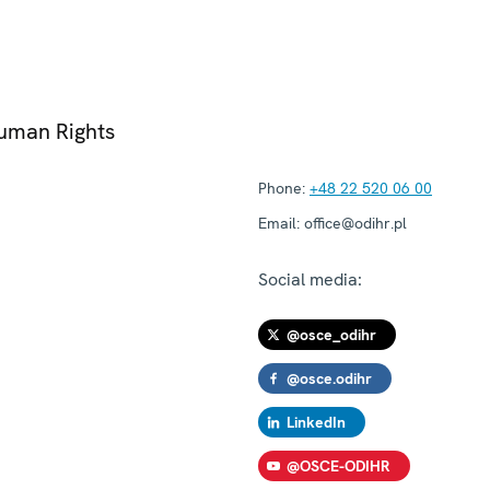
Human Rights
Phone:
+48 22 520 06 00
Email:
office@odihr.pl
Social media:
@osce_odihr
@osce.odihr
LinkedIn
@OSCE-ODIHR