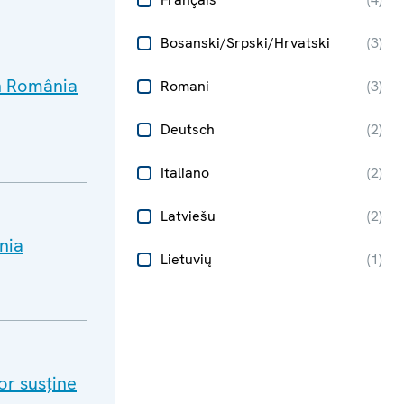
Bosanski/Srpski/Hrvatski
(
3
)
in România
Romani
(
3
)
Deutsch
(
2
)
Italiano
(
2
)
Latviešu
(
2
)
nia
Lietuvių
(
1
)
or susține