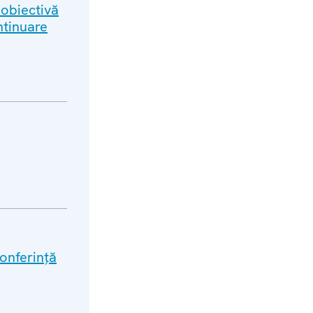
 obiectivă
ntinuare
conferință