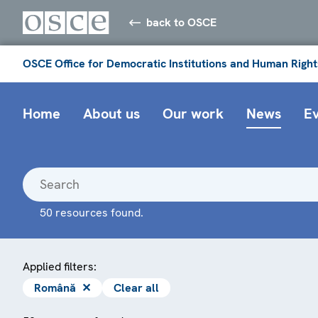
back to OSCE
OSCE Office for Democratic Institutions and Human Right
Home
About us
Our work
News
E
50 resources found.
Applied filters:
Română
✕
Clear all