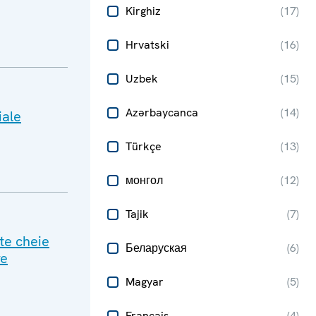
Kirghiz
(
17
)
Hrvatski
(
16
)
Uzbek
(
15
)
Azərbaycanca
(
14
)
iale
Türkçe
(
13
)
монгол
(
12
)
Tajik
(
7
)
cte cheie
Беларуская
(
6
)
re
Magyar
(
5
)
Français
(
4
)