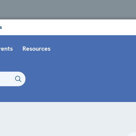
s
vents
Resources