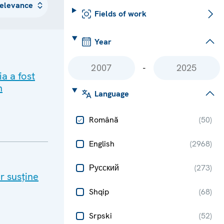
Fields of work
Year
-
a a fost
n
Language
Română
(
50
)
English
(
2968
)
Русский
(
273
)
r susține
Shqip
(
68
)
Srpski
(
52
)