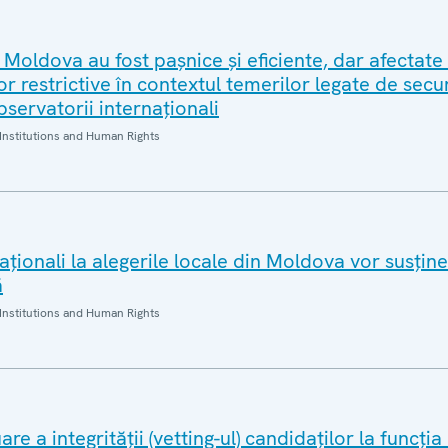
n Moldova au fost pașnice și eficiente, dar afectate
 restrictive în contextul temerilor legate de secu
bservatorii internaționali
Institutions and Human Rights
aționali la alegerile locale din Moldova vor susține
ă
Institutions and Human Rights
e a integrității (vetting-ul) candidaților la funcția