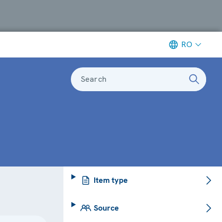
RO
Search
Item type
Source