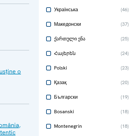
Українська
(
46
)
Македонски
(
37
)
ქართული ენა
(
25
)
Հայերեն
(
24
)
Polski
(
23
)
usține o
Қазақ
(
20
)
Български
(
19
)
Bosanski
(
18
)
România,
Montenegrin
(
18
)
tentic