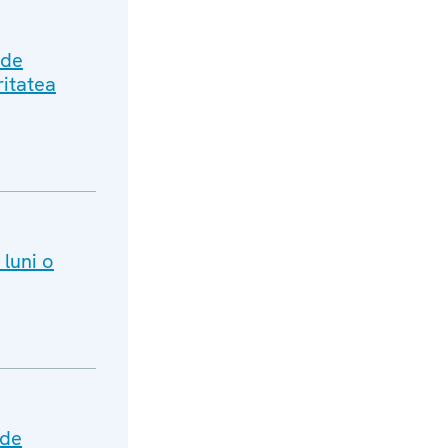
 de
ritatea
 luni o
 de