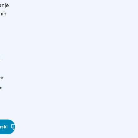
anje
nih
d
or
in
nski