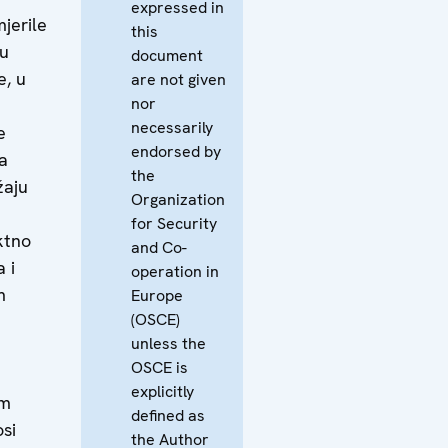
expressed in
jerile
this
 u
document
e, u
are not given
nor
necessarily
e
endorsed by
 a
the
žaju
Organization
for Security
ktno
and Co-
 i
operation in
m
Europe
(OSCE)
unless the
OSCE is
explicitly
om
defined as
si
the Author