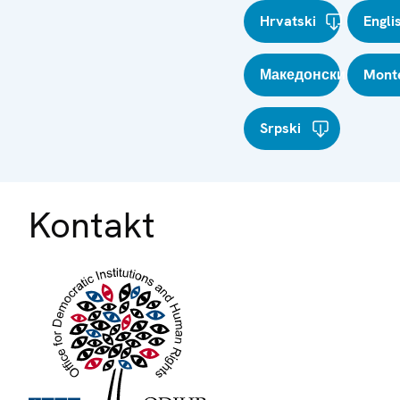
Hrvatski
Engli
Македонски
Mont
Srpski
Kontakt