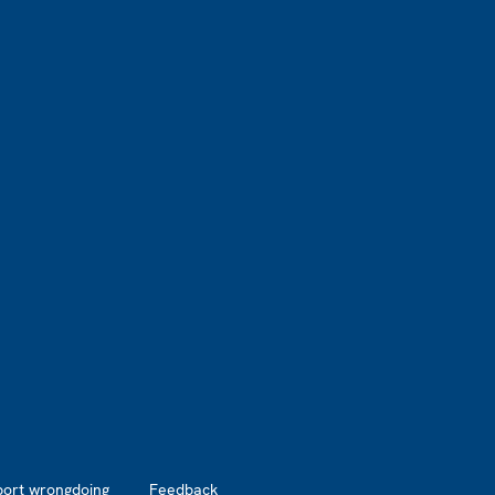
port wrongdoing
Feedback