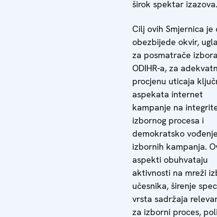
širok spektar izazova
Cilj ovih Smjernica je
obezbijede okvir, ug
za posmatrače izbor
ODIHR-a, za adekvat
procjenu uticaja ključ
aspekata internet
kampanje na integrit
izbornog procesa i
demokratsko vođenj
izbornih kampanja. O
aspekti obuhvataju
aktivnosti na mreži i
učesnika, širenje spec
vrsta sadržaja releva
za izborni proces, pol