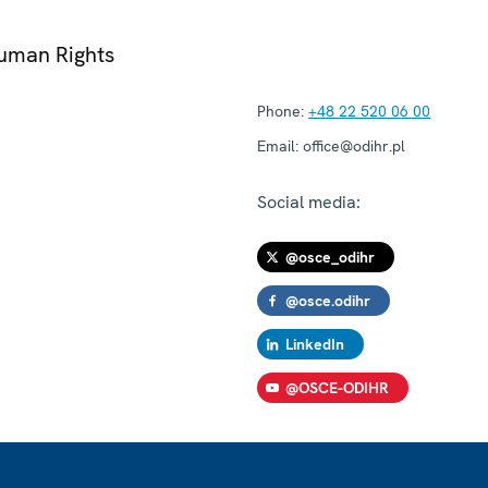
Human Rights
Phone:
+48 22 520 06 00
Email:
office@odihr.pl
Social media:
@osce_odihr
@osce.odihr
LinkedIn
@OSCE-ODIHR