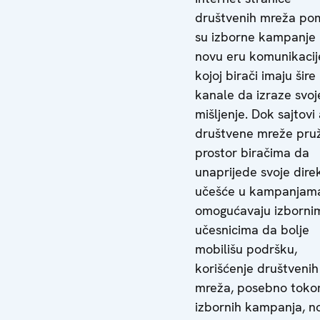
društvenih mreža pom
su izborne kampanje
novu eru komunikacij
kojoj birači imaju šire
kanale da izraze svoj
mišljenje. Dok sajtovi
društvene mreže pru
prostor biračima da
unaprijede svoje dire
učešće u kampanjama
omogućavaju izborni
učesnicima da bolje
mobilišu podršku,
korišćenje društvenih
mreža, posebno tok
izbornih kampanja, no