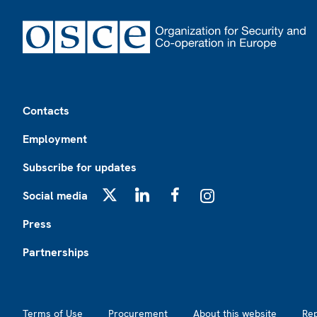
Footer
Contacts
Employment
Subscribe for updates
Social media
X
LinkedIn
Facebook
Instagram
Press
Partnerships
Footer2
Terms of Use
Procurement
About this website
Re