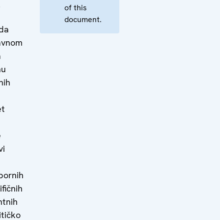
.
of this
document.
 da
lavnom
a
nu
nih
et
e
vi
zbornih
ifičnih
ntnih
itičko