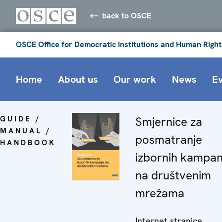
back to OSCE
OSCE Office for Democratic Institutions and Human Right
Home
About us
Our work
News
E
GUIDE /
Smjernice za
MANUAL /
posmatranje
HANDBOOK
izbornih kampan
na društvenim
mrežama
Internet stranice