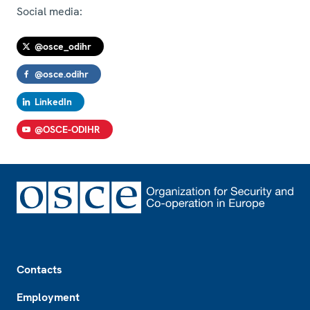
Social media:
@osce_odihr
@osce.odihr
LinkedIn
@OSCE-ODIHR
Footer
Contacts
Employment