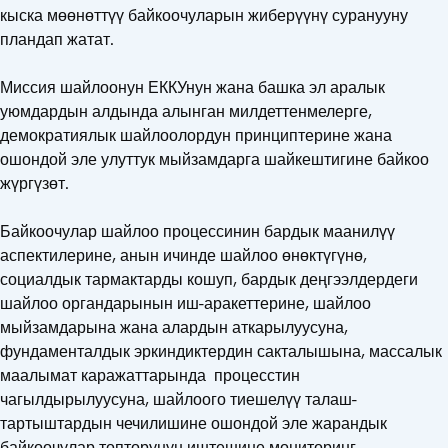
кыска мөөнөттүү байкоочуларын жиберүүнү суранууну
пландап жатат.
Миссия шайлоонун ЕККУнун жана башка эл аралык
уюмдардын алдында алынган милдеттенмелерге,
демократиялык шайлоолордун принциптерине жана
ошондой эле улуттук мыйзамдарга шайкештигине байкоо
жүргүзөт.
Байкоочулар шайлоо процессинин бардык маанилүү
аспектилерине, анын ичинде шайлоо өнөктүгүнө,
социалдык тармактарды кошуп, бардык деңгээлдердеги
шайлоо органдарынын иш-аракеттерине, шайлоо
мыйзамдарына жана алардын аткарылуусуна,
фундаменталдык эркиндиктердин сакталышына, массалык
маалымат каражаттарында процесстин
чагылдырылуусуна, шайлоого тиешелүү талаш-
тартыштардын чечилишине ошондой эле жарандык
байкоочулар топторунун иштешине мониторинг