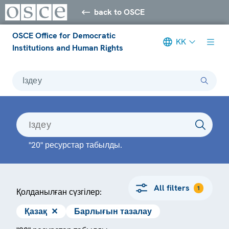
back to OSCE
OSCE Office for Democratic
KK
Institutions and Human Rights
Іздеу
"20" ресурстар табылды.
All filters
1
Қолданылған сүзгілер:
Қазақ
✕
Барлығын тазалау