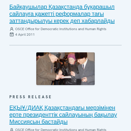
Байқаушылар Қазақстанда бұқарашыл
сайлауға қажетті реформалар тағы
заттандырылуы керек деп хабарлайды
OSCE Office for Democratic Institutions and Human Rights
4 April 2011
PRESS RELEASE
ЕҚЫҰ/ДИАҚ Қазақстандағы мерзімінен
ерте президенттік сайлауының бақылау
Миссиясын бастайды
OSCE Office for Democratic Institutions and Human Rights