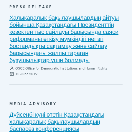
PRESS RELEASE
Халықаралық бақылаушылардың айтуы
бойынша Қазақстандағы Президенттің
кезектен тыс сайлауы барысында саяси
реформаны өткізу мүмкіндігі негізгі
бостандықты сақтамау және сайлау
барысындағы жалпы тараған
бұзушылықтар үшін болмады
OSCE Office for Democratic Institutions and Human Rights
10 June 2019
MEDIA ADVISORY
Дүйсенбі күні өтетін Қазақстандағы
халықаралық бақылаушылардың
баспасөз конференциясы