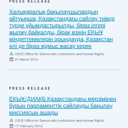
PRESS RELEASE
Халықаралық бақылаушылардың
айтуынша, Қазақстандағы сайлау тиімді
түрде ұйымдастырылды, біраз ілгері
жылжу байқалды, бірақ өзінің ЕҚЫҰ
міндеттемелерін орындауда, Қазақстан
әлі де біраз жұмыс жасау керек
OSCE Office for Democratic Institutions and Human Rights
21 March 2016
PRESS RELEASE
ЕҚЫҰ/ДИАҚБ Қазақстандағы мерзімінен
бұрын парламенттік сайлауды бақылау
миссиясын ашады
OSCE Office for Democratic Institutions and Human Rights
17 February 2016