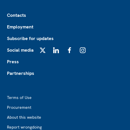
Footer
Contacts
Employment
Subscribe for updates
Social media
X
LinkedIn
Facebook
Instagram
Press
Partnerships
Footer2
Terms of Use
Procurement
About this website
Report wrongdoing