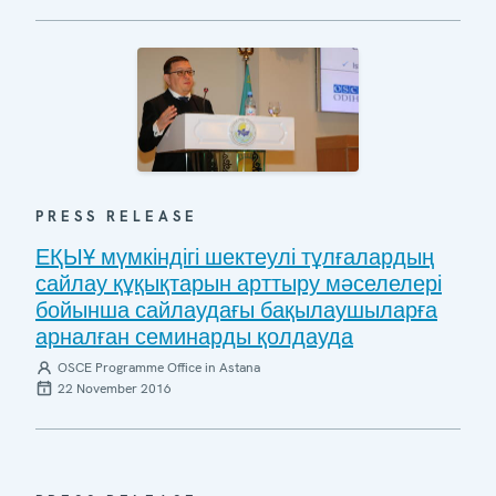
PRESS RELEASE
ЕҚЫҰ мүмкіндігі шектеулі тұлғалардың
сайлау құқықтарын арттыру мәселелері
бойынша сайлаудағы бақылаушыларға
арналған семинарды қолдауда
OSCE Programme Office in Astana
22 November 2016