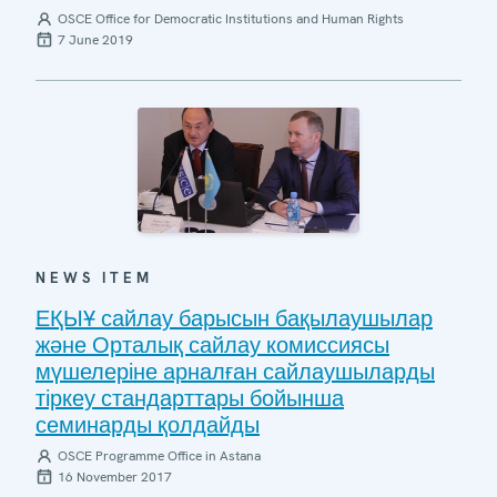
OSCE Office for Democratic Institutions and Human Rights
7 June 2019
NEWS ITEM
ЕҚЫҰ сайлау барысын бақылаушылар
және Орталық сайлау комиссиясы
мүшелеріне арналған сайлаушыларды
тіркеу стандарттары бойынша
семинарды қолдайды
OSCE Programme Office in Astana
16 November 2017