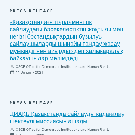
PRESS RELEASE
«Қазақстандағы парламенттік
сайлаудағы бәсекелестіктің жоқтығы мен
негізгі бостандықтардың бұзылуы
сайлаушыларды шынайы таңдау жасау
мүмкіндігінен айырды» деп халықаралық
байқаушылар мәлімдеді
OSCE Office for Democratic Institutions and Human Rights
11 January 2021
PRESS RELEASE
ДИАҚБ Қазақстанда сайлауды қадағалау
шектеулі миссиясын ашады
OSCE Office for Democratic Institutions and Human Rights