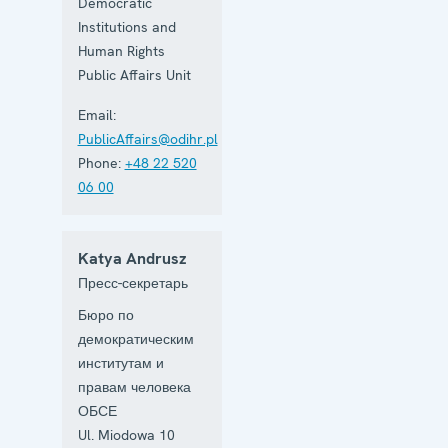
Democratic
Institutions and
Human Rights
Public Affairs Unit
Email:
PublicAffairs@odihr.pl
Phone:
+48 22 520
06 00
Katya Andrusz
Пресс-секретарь
Бюро по
демократическим
институтам и
правам человека
ОБСЕ
Ul. Miodowa 10