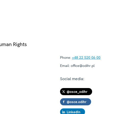
Human Rights
Phone:
+48 22 520 06 00
Email:
office@odihr.pl
Social media:
@osce_odihr
@osce.odihr
LinkedIn