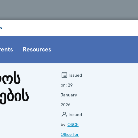
s
vents
Resources
ლოს
Issued
on:
29
ების
January
2026
Issued
by:
OSCE
Office for