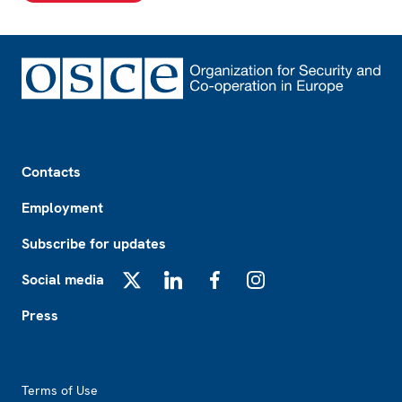
Footer
Contacts
Employment
Subscribe for updates
Social media
X
LinkedIn
Facebook
Instagram
Press
Footer2
Terms of Use