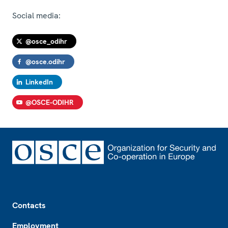
Social media:
@osce_odihr
@osce.odihr
LinkedIn
@OSCE-ODIHR
Footer
Contacts
Employment