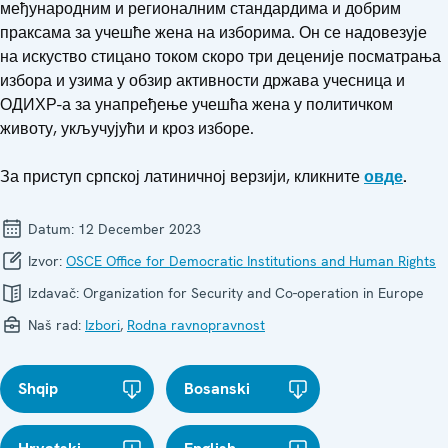
међународним и регионалним стандардима и добрим
праксама за учешће жена на изборима. Он се надовезује
на искуство стицано током скоро три деценије посматрања
избора и узима у обзир активности држава учесница и
ОДИХР-а за унапређење учешћа жена у политичком
животу, укључујући и кроз изборе.
За приступ српској латиничној верзији, кликните
овде
.
Datum:
12 December 2023
Izvor:
OSCE Office for Democratic Institutions and Human Rights
Izdavač:
Organization for Security and Co-operation in Europe
Naš rad:
Izbori
,
Rodna ravnopravnost
Shqip
Bosanski