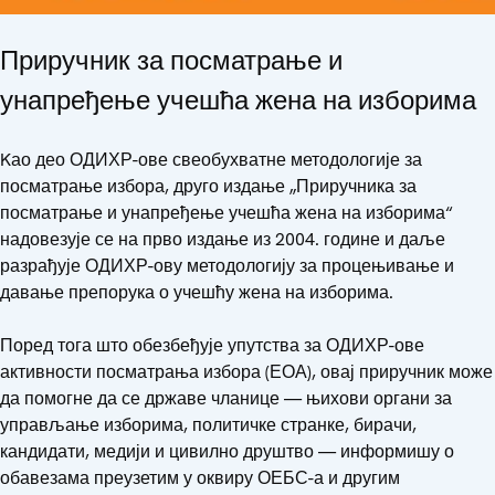
Приручник за посматрање и
унапређење учешћа жена на изборима
Kао део ОДИХР-ове свеобухватне методологије за
посматрање избора, друго издање „Приручника за
посматрање и унапређење учешћа жена на изборима“
надовезује се на прво издање из 2004. године и даље
разрађује ОДИХР-ову методологију за процењивање и
давање препорука о учешћу жена на изборима.
Поред тога што обезбеђује упутства за ОДИХР-ове
активности посматрања избора (ЕОА), овај приручник може
да помогне да се државе чланице — њихови органи за
управљање изборима, политичке странке, бирачи,
кандидати, медији и цивилно друштво — информишу о
обавезама преузетим у оквиру ОЕБС-а и другим