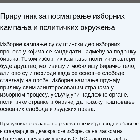
Приручник за посматрање изборних
кампања и политичких окружења
Изборне кампање су суштински део изборних
процеса у којима се кандидати надмећу за подршку
бирача. Током изборних кампања политички актери
буде друштво, мотивишу и мобилишу бирачко тело,
али ово су и периоди када се основне слободе
стављају на пробу. Изборне кампање пружају
прилику свим заинтересованим странама у
изборном процесу, укључујући надлежне органе,
политичке странке и бираче, да покажу поштовање
основних слобода и људских права.
Приручник се ослања на релевантне међународне обавезе
и стандарде за демократске изборе, са нагласком на
обавезама преузетим у оквиру ОЕБС-а, као и на добру