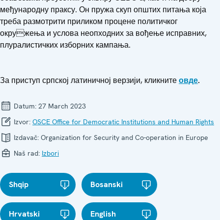
међународну праксу. Он пружа скуп општих питања која
треба размотрити приликом процене политичког
окружења и услова неопходних за вођење исправних,
плуралистичких изборних кампања.
За приступ српској латиничној верзији, кликните
овде
.
Datum:
27 March 2023
Izvor:
OSCE Office for Democratic Institutions and Human Rights
Izdavač:
Organization for Security and Co-operation in Europe
Naš rad:
Izbori
Shqip
Bosanski
Hrvatski
English