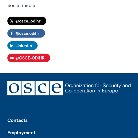
Social media:
@osce_odihr
@osce.odihr
LinkedIn
@OSCE-ODIHR
Footer
Contacts
Employment