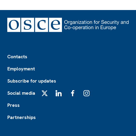
Footer
Contacts
Employment
Subscribe for updates
Social media
X
LinkedIn
Facebook
Instagram
Press
Partnerships