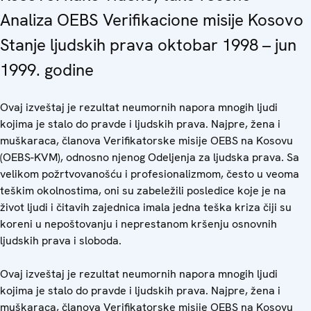
Analiza OEBS Verifikacione misije Kosovo
Stanje ljudskih prava oktobar 1998 – jun
1999. godine
Ovaj izveštaj je rezultat neumornih napora mnogih ljudi
kojima je stalo do pravde i ljudskih prava. Najpre, žena i
muškaraca, članova Verifikatorske misije OEBS na Kosovu
(OEBS-KVM), odnosno njenog Odeljenja za ljudska prava. Sa
velikom požrtvovanošću i profesionalizmom, često u veoma
teškim okolnostima, oni su zabeležili posledice koje je na
život ljudi i čitavih zajednica imala jedna teška kriza čiji su
koreni u nepoštovanju i neprestanom kršenju osnovnih
ljudskih prava i sloboda.
Ovaj izveštaj je rezultat neumornih napora mnogih ljudi
kojima je stalo do pravde i ljudskih prava. Najpre, žena i
muškaraca, članova Verifikatorske misije OEBS na Kosovu