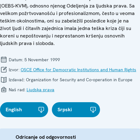
(OEBS-KVM), odnosno njenog Odeljenja za ljudska prava. Sa
velikom požrtvovanošću i profesionalizmom, često u veoma
teškim okolnostima, oni su zabeležili posledice koje je na
život ljudi i čitavih zajednica imala jedna teška kriza čiji su
koreni u nepoštovanju i neprestanom kršenju osnovnih
ljudskih prava i sloboda.
Datum:
5 November 1999
Izvor:
OSCE Office for Democratic Institutions and Human Rights
Izdavač:
Organization for Security and Co-operation in Europe
Naš rad:
Ljudska prava
English
Srpski
Odricanje od odgovornosti