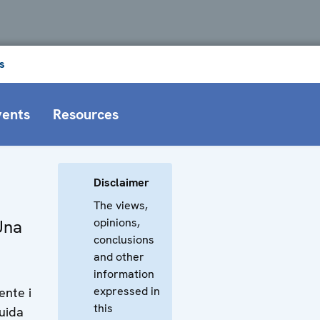
s
vents
Resources
Disclaimer
The views,
opinions,
Una
conclusions
and other
information
expressed in
ente i
this
uida