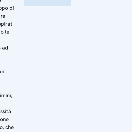
opo di
are
spirati
do le
o ad
ci
imini,
ssità
ione
o, che