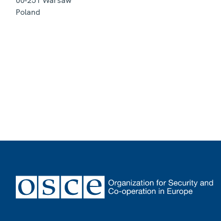
00-251
Warsaw
Poland