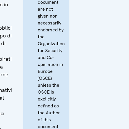
document
o in
are not
given nor
necessarily
bblici
endorsed by
opo di
the
 di
Organization
for Security
and Co-
pirati
operation in
ea
Europe
erne
(OSCE)
unless the
mativi
OSCE is
al
explicitly
defined as
the Author
ci
of this
document.
e