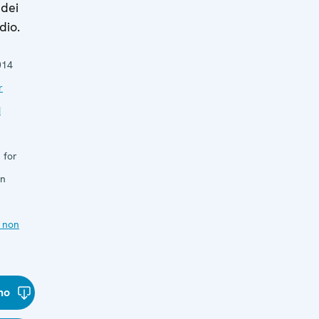
 dei
dio.
014
r
d
 for
in
 non
ano