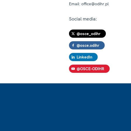
Email:
office@odihr.pl
Social media:
@osce_odihr
@osce.odihr
LinkedIn
@OSCE-ODIHR