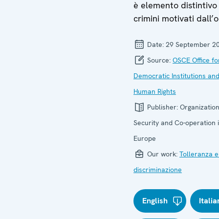
è elemento distintivo
crimini motivati dall’o
Date:
29 September 2
Source:
OSCE Office fo
Democratic Institutions an
Human Rights
Publisher:
Organization
Security and Co-operation 
Europe
Our work:
Tolleranza e
discriminazione
English
Itali