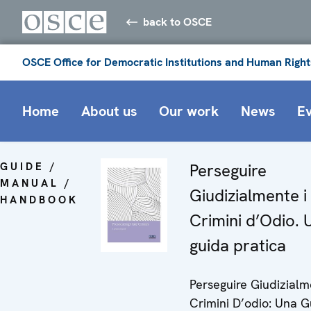
back to OSCE
OSCE Office for Democratic Institutions and Human Right
Home
About us
Our work
News
E
GUIDE /
Perseguire
MANUAL /
Giudizialmente i
HANDBOOK
Crimini d’Odio. 
guida pratica
Perseguire Giudizialm
Crimini D’odio: Una G