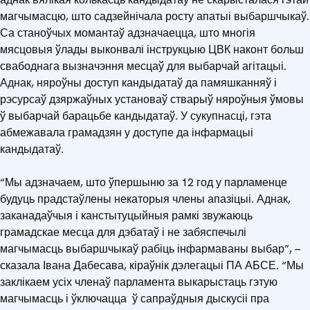
магчымасцю, што садзейнічала росту апатыі выбаршчыкаў.
Са станоўчых момантаў адзначаецца, што многія
мясцовыя ўлады выконвалі інструкцыю ЦВК наконт больш
свабоднага вызначэння месцаў для выбарчай агітацыі.
Аднак, няроўны доступ кандыдатаў да памяшканняў і
рэсурсаў дзяржаўных установаў стварыў няроўныя ўмовы
ў выбарчай барацьбе кандыдатаў. У сукупнасці, гэта
абмежавала грамадзян у доступе да інфармацыі
кандыдатаў.
“Мы адзначаем, што ўпершыню за 12 год у парламенце
будуць прадстаўлены некаторыя члены апазіцыі. Аднак,
заканадаўчыя і канстытуцыйныя рамкі звужаюць
грамадскае месца для дэбатаў і не забяспечылі
магчымасць выбаршчыкаў рабіць інфармаваны выбар”, –
сказала Івана Дабесава, кіраўнік дэлегацыі ПА АБСЕ. “Мы
заклікаем усіх членаў парламента выкарыстаць гэтую
магчымасць і ўключацца ў сапраўдныя дыскусіі пра