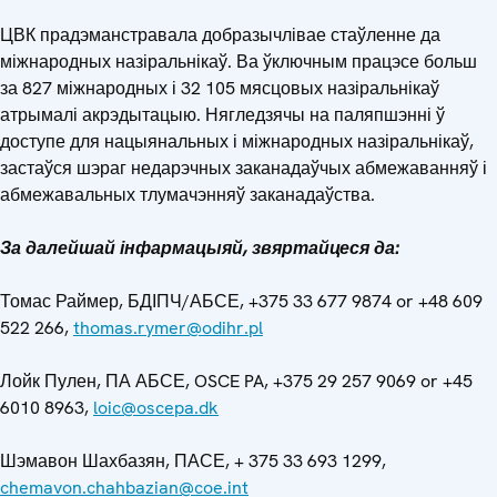
ЦВК прадэманстравала добразычлівае стаўленне да
міжнародных назіральнікаў. Ва ўключным працэсе больш
за 827 міжнародных і 32 105 мясцовых назіральнікаў
атрымалі акрэдытацыю. Нягледзячы на паляпшэнні ў
доступе для нацыянальных і міжнародных назіральнікаў,
застаўся шэраг недарэчных заканадаўчых абмежаванняў і
абмежавальных тлумачэнняў заканадаўства.
За далейшай інфармацыяй, звяртайцеся да
:
Томас Раймер, БДІПЧ/АБСЕ, +375 33 677 9874 or +48 609
522 266,
thomas.rymer@odihr.pl
Лойк Пулен, ПА АБСЕ, OSCE PA, +375 29 257 9069 or +45
6010 8963,
loic@oscepa.dk
Шэмавон Шахбазян, ПАСЕ, + 375 33 693 1299,
chemavon.chahbazian@coe.int