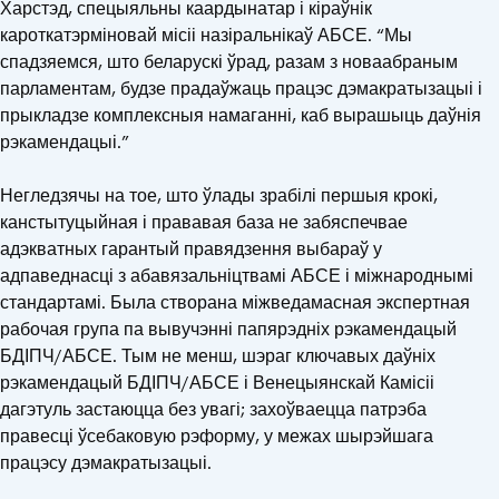
Харстэд, спецыяльны каардынатар і кіраўнік
кароткатэрміновай місіі назіральнікаў АБСЕ. “Мы
спадзяемся, што беларускі ўрад, разам з новаабраным
парламентам, будзе прадаўжаць працэс дэмакратызацыі і
прыкладзе комплексныя намаганні, каб вырашыць даўнія
рэкамендацыі.”
Негледзячы на тое, што ўлады зрабілі першыя крокі,
канстытуцыйная і прававая база не забяспечвае
адэкватных гарантый правядзення выбараў у
адпаведнасці з абавязальніцтвамі АБСЕ і міжнароднымі
стандартамі. Была створана міжведамасная экспертная
рабочая група па вывучэнні папярэдніх рэкамендацый
БДІПЧ/АБСЕ. Тым не менш, шэраг ключавых даўніх
рэкамендацый БДІПЧ/АБСЕ і Венецыянскай Камісіі
дагэтуль застаюцца без увагі; захоўваецца патрэба
правесці ўсебаковую рэформу, у межах шырэйшага
працэсу дэмакратызацыі.