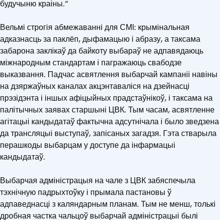
будучыню краіны.”
Вельмі строгія абмежаванні для СМІ: крымінальная
адказнасць за паклёп, дыфамацыю і абразу, а таксама
забарона заклікаў да байкоту выбараў не адпавядаюць
міжнародным стандартам і пагражаюць свабодзе
выказвання. Падчас асвятлення выбарчай кампаніі навіны
на дзяржаўных каналах акцэнтаваліся на дзейнасці
прэзідэнта і іншых афіцыйных прадстаўнікоў, і таксама на
палітычных заявах старшыні ЦВК. Тым часам, асвятленне
агітацыі кандыдатаў фактычна адсутнічала і было зведзена
да трансляцыі выступаў, запісаных загадзя. Гэта стварыла
перашкоды выбарцам у доступе да інфармацыі
кандыдатаў.
Выбарчая адміністрацыя на чале з ЦВК забяспечыла
тэхнічную падрыхтоўку і прымала пастановы ў
адпаведнасці з каляндарным планам. Тым не менш, толькі
дробная частка чальцоў выбарчай адміністрацыі былі