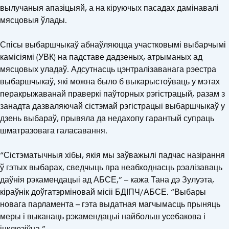
вылучаныя апазіцыяй, а на кіруючых пасадах дамінавалі
мясцовыя ўлады.
Спісы выбаршчыкаў абнаўляюцца участковымі выбарчымі
камісіямі (УВК) на падставе дадзеных, атрыманых ад
мясцовых уладаў. Адсутнасць цэнтралізаванага рэестра
выбаршчыкаў, які можна было б выкарыстоўваць у мэтах
перакрыжаванай праверкі паўторных рэгістрацый, разам з
занадта дазваляючай сістэмай рэгістрацыі выбаршчыкаў у
дзень выбараў, прывяла да недахопу гарантый супраць
шматразовага галасавання.
“Сістэматычныя хібы, якія мы заўважылі падчас назірання
ў гэтых выбарах, сведчыць пра неабходнасць рэалізаваць
даўнія рэкамендацыі ад АБСЕ,” – кажа Тана дэ Зулуэта,
кіраўнік доўгатэрміновай місіі БДІПЧ/АБСЕ. “Выбары
новага парламента – гэта выдатная магчымасць прыняць
меры і выканаць рэкамендацыі найбольш усебакова і
інклюзіўна.”