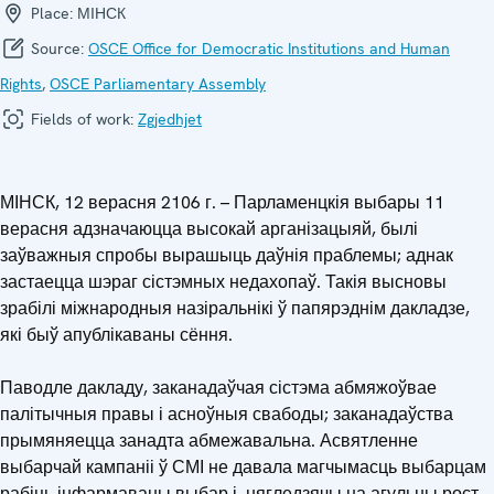
Place:
МІНСК
Source:
OSCE Office for Democratic Institutions and Human
Rights
,
OSCE Parliamentary Assembly
Fields of work:
Zgjedhjet
МІНСК, 12 верасня 2106 г. – Парламенцкія выбары 11
верасня адзначаюцца высокай арганізацыяй, былі
заўважныя спробы вырашыць даўнія праблемы; аднак
застаецца шэраг сістэмных недахопаў. Такія высновы
зрабілі міжнародныя назіральнікі ў папярэднім дакладзе,
які быў апублікаваны сёння.
Паводле дакладу, заканадаўчая сістэма абмяжоўвае
палітычныя правы і асноўныя свабоды; заканадаўства
прымяняецца занадта абмежавальна. Асвятленне
выбарчай кампаніі ў СМІ не давала магчымасць выбарцам
рабіць інфармаваны выбар і, нягледзячы на агульны рост