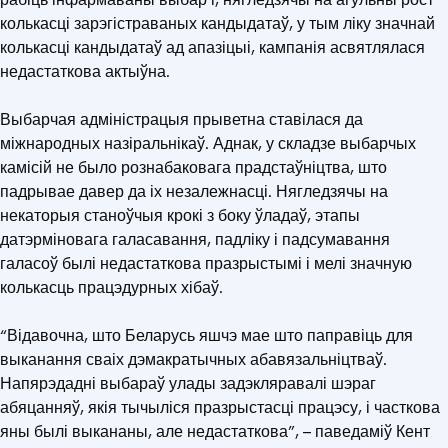
колькасці зарэгістраваных кандыдатаў, у тым ліку значнай
колькасці кандыдатаў ад апазіцыі, кампанія асвятлялася
недастаткова актыўна.
Выбарчая адміністрацыя прыветна ставілася да
міжнародных назіральнікаў. Аднак, у складзе выбарчых
камісій не было рознабаковага прадстаўніцтва, што
падрывае давер да іх незалежнасці. Нягледзячы на
некаторыя станоўчыя крокі з боку ўладаў, этапы
датэрміновага галасавання, падліку і падсумавання
галасоў былі недастаткова празрыстымі і мелі значную
колькасць працэдурных хібаў.
“Відавочна, што Беларусь яшчэ мае што паправіць для
выканання сваіх дэмакратычных абавязальніцтваў.
Напярэдадні выбараў улады задэкляравалі шэраг
абяцанняў, якія тычыліся празрыстасці працэсу, і часткова
яны былі выкананы, але недастаткова”, – паведаміў Кент