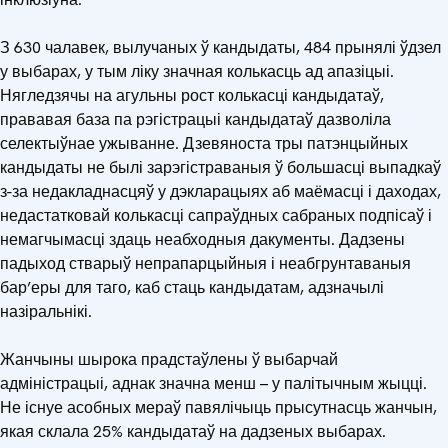
З 630 чалавек, вылучаных ў кандыдаты, 484 прынялі ўдзел
у выбарах, у тым ліку значная колькасць ад апазіцыі.
Нягледзячы на агульны рост колькасці кандыдатаў,
прававая база па рэгістрацыі кандыдатаў дазволіла
селектыўнае ужыванне. Дзевяноста тры патэнцыйных
кандыдаты не былі зарэгістраваныя ў большасці выпадкаў
з-за недакладнасцяў у дэкларацыях аб маёмасці і даходах,
недастатковай колькасці сапраўдных сабраных подпісаў і
немагчымасці здаць неабходныя дакументы. Дадзены
падыход стварыў непрапарцыйныя і неабгрунтаваныя
бар’еры для таго, каб стаць кандыдатам, адзначылі
назіральнікі.
Жанчыны шырока прадстаўлены ў выбарчай
адміністрацыі, аднак значна менш – у палітычным жыцці.
Не існуе асобных мераў павялічыць прысутнасць жанчын,
якая склала 25% кандыдатаў на дадзеных выбарах.