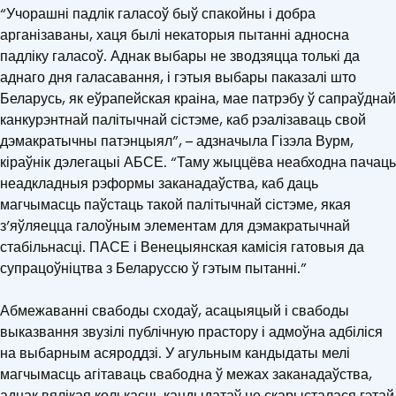
“Учорашні падлік галасоў быў спакойны і добра
арганізаваны, хаця былі некаторыя пытанні адносна
падліку галасоў. Аднак выбары не зводзяцца толькі да
аднаго дня галасавання, і гэтыя выбары паказалі што
Беларусь, як еўрапейская краіна, мае патрэбу ў сапраўднай
канкурэнтнай палітычнай сістэме, каб рэалізаваць свой
дэмакратычны патэнцыял”, – адзначыла Гізэла Вурм,
кіраўнік дэлегацыі АБСЕ. “Таму жыццёва неабходна пачаць
неадкладныя рэформы заканадаўства, каб даць
магчымасць паўстаць такой палітычнай сістэме, якая
з’яўляецца галоўным элементам для дэмакратычнай
стабільнасці. ПАСЕ і Венецыянская камісія гатовыя да
супрацоўніцтва з Беларуссю ў гэтым пытанні.”
Абмежаванні свабоды сходаў, асацыяцый і свабоды
выказвання звузілі публічную прастору і адмоўна адбіліся
на выбарным асяроддзі. У агульным кандыдаты мелі
магчымасць агітаваць свабодна ў межах заканадаўства,
аднак вялікая колькасць кандыдатаў не скарысталася гэтай