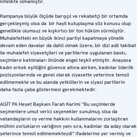
nitelikte olmamıştır.
Kampanya büyük ölçüde barışçıl ve rekabetçi bir ortamda
gerçekleşmiş olsa da bir hayli kutuplaşma söz konusu olup
genellikle olumsuz ve kışkırtıcı bir ton hüküm sürmüştür.
Muhalefetteki en büyük ikinci partiyi kapatmaya yönelik
devam eden davalar da dahil olmak üzere, bir dizi adli takibat
ile muhalefet siyasetçileri ve partilerine uygulanan baskı,
seçimlere katılmaları önünde engel teşkil etmiştir. Anayasa
kadın erkek eşitliğini güvence altına alırken, kadınlar liderlik
pozisyonlarında ve genel olarak siyasette yeterince temsil
edilmemekte ve bu alanda yetkililerin ve siyasi partilerin
daha fazla çaba göstermesi gerekmektedir.
AGİT PA Heyet Başkanı Farah Karimi “Bu seçimlerde
seçmenlere umut verici seçenekler sunulmuş olsa da
vatandaşların oy verme hakkını kullanmalarını zorlaştıran
mühim zorlukların varlığının yanı sıra, kadınlar da aday olarak
yeterince temsil edilmemekteydi” ifadelerine yer vermiş ve