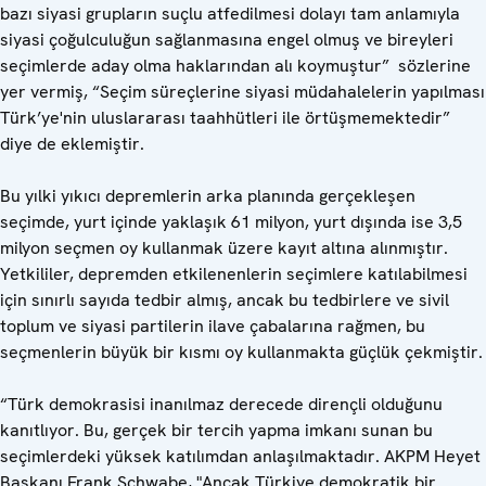
bazı siyasi grupların suçlu atfedilmesi dolayı tam anlamıyla
siyasi çoğulculuğun sağlanmasına engel olmuş ve bireyleri
seçimlerde aday olma haklarından alı koymuştur” sözlerine
yer vermiş, “Seçim süreçlerine siyasi müdahalelerin yapılması
Türk’ye'nin uluslararası taahhütleri ile örtüşmemektedir”
diye de eklemiştir.
Bu yılki yıkıcı depremlerin arka planında gerçekleşen
seçimde, yurt içinde yaklaşık 61 milyon, yurt dışında ise 3,5
milyon seçmen oy kullanmak üzere kayıt altına alınmıştır.
Yetkililer, depremden etkilenenlerin seçimlere katılabilmesi
için sınırlı sayıda tedbir almış, ancak bu tedbirlere ve sivil
toplum ve siyasi partilerin ilave çabalarına rağmen, bu
seçmenlerin büyük bir kısmı oy kullanmakta güçlük çekmiştir.
“Türk demokrasisi inanılmaz derecede dirençli olduğunu
kanıtlıyor. Bu, gerçek bir tercih yapma imkanı sunan bu
seçimlerdeki yüksek katılımdan anlaşılmaktadır. AKPM Heyet
Başkanı Frank Schwabe, "Ancak Türkiye demokratik bir