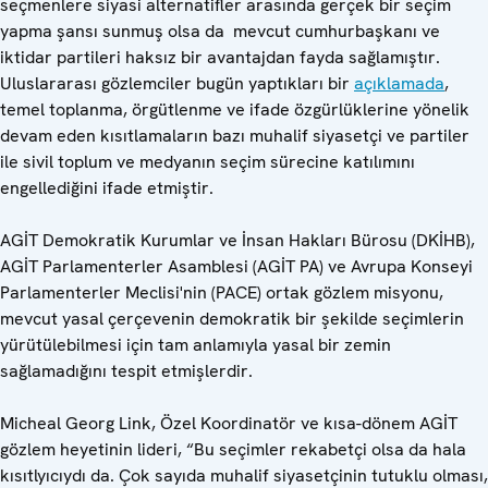
seçmenlere siyasi alternatifler arasında gerçek bir seçim
yapma şansı sunmuş olsa da mevcut cumhurbaşkanı ve
iktidar partileri haksız bir avantajdan fayda sağlamıştır.
Uluslararası gözlemciler bugün yaptıkları bir
açıklamada
,
temel toplanma, örgütlenme ve ifade özgürlüklerine yönelik
devam eden kısıtlamaların bazı muhalif siyasetçi ve partiler
ile sivil toplum ve medyanın seçim sürecine katılımını
engellediğini ifade etmiştir.
AGİT Demokratik Kurumlar ve İnsan Hakları Bürosu (DKİHB),
AGİT Parlamenterler Asamblesi (AGİT PA) ve Avrupa Konseyi
Parlamenterler Meclisi'nin (PACE) ortak gözlem misyonu,
mevcut yasal çerçevenin demokratik bir şekilde seçimlerin
yürütülebilmesi için tam anlamıyla yasal bir zemin
sağlamadığını tespit etmişlerdir.
Micheal Georg Link, Özel Koordinatör ve kısa-dönem AGİT
gözlem heyetinin lideri, “Bu seçimler rekabetçi olsa da hala
kısıtlyıcıydı da. Çok sayıda muhalif siyasetçinin tutuklu olması,