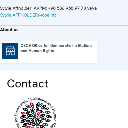
Sylvie Affholder, AKPM: +90 536 958 97 70 veya
Sylvie.AFFHOLDER@coe.int
About us
OSCE Office for Democratic Institutions
and Human Rights
OSCE Office for Democratic Institutions and Human Rights
Contact