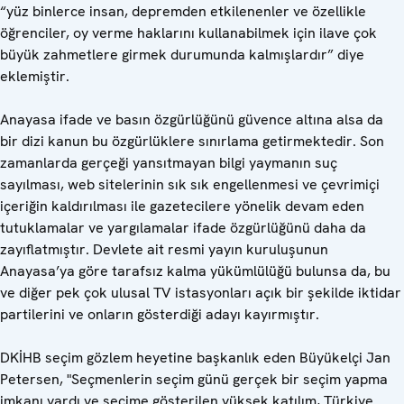
“yüz binlerce insan, depremden etkilenenler ve özellikle
öğrenciler, oy verme haklarını kullanabilmek için ilave çok
büyük zahmetlere girmek durumunda kalmışlardır” diye
eklemiştir.
Anayasa ifade ve basın özgürlüğünü güvence altına alsa da
bir dizi kanun bu özgürlüklere sınırlama getirmektedir. Son
zamanlarda gerçeği yansıtmayan bilgi yaymanın suç
sayılması, web sitelerinin sık sık engellenmesi ve çevrimiçi
içeriğin kaldırılması ile gazetecilere yönelik devam eden
tutuklamalar ve yargılamalar ifade özgürlüğünü daha da
zayıflatmıştır. Devlete ait resmi yayın kuruluşunun
Anayasa’ya göre tarafsız kalma yükümlülüğü bulunsa da, bu
ve diğer pek çok ulusal TV istasyonları açık bir şekilde iktidar
partilerini ve onların gösterdiği adayı kayırmıştır.
DKİHB seçim gözlem heyetine başkanlık eden Büyükelçi Jan
Petersen, "Seçmenlerin seçim günü gerçek bir seçim yapma
imkanı vardı ve seçime gösterilen yüksek katılım, Türkiye