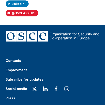
LinkedIn
@OSCE-ODIHR
Footer
Contacts
Employment
Subscribe for updates
Social media
X
LinkedIn
Facebook
Instagram
Press